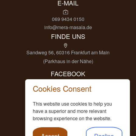
E-MAIL
069 9434 0150
info@mera-masala.de
FINDE UNS
Sandweg 56, 60316 Frankfurt am Main
(Parkhaus in der Nähe)
FACEBOOK
Cookies Consent
@Meramasalafrankfurt
INSTAGRAM
This website use cookies to help you
have a superior and more relevant
browsing experience on the website.
mera.masala.ffm
IMPRESSUM
Accept
Decline